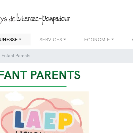
Aller
au
contenu
principal
EUNESSE
SERVICES
ECONOMIE
 Enfant Parents
NFANT PARENTS