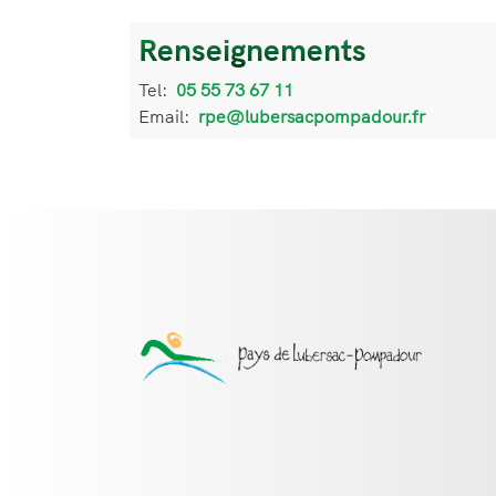
Renseignements
Informations
de
Tel:
Téléphone
05 55 73 67 11
contact
Email:
Email
rpe@lubersacpompadour.fr
Contact