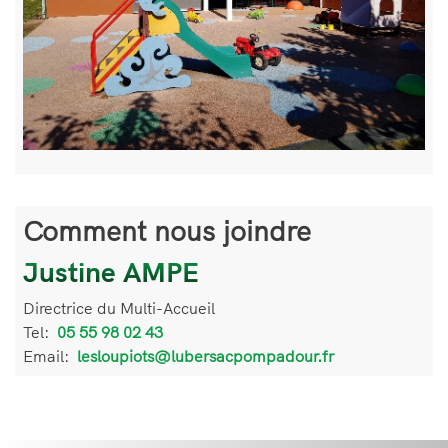
Comment nous joindre
Justine AMPE
Informations
de
Directrice du Multi-Accueil
contact
Tel:
Téléphone
05 55 98 02 43
Email:
Email
lesloupiots@lubersacpompadour.fr