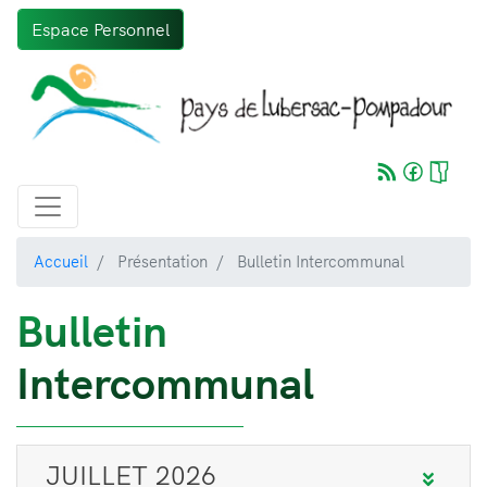
Aller
Espace Personnel
au
contenu
principal
Accueil
Présentation
Bulletin Intercommunal
Bulletin
Intercommunal
JUILLET 2026